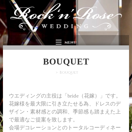
MENU
BOUQUET
>
Bouquet
ウエディングの主役は「bride（花嫁）」です。
花嫁様を最大限に引き立たせる為、ドレスのデ
ザイン・素材感との調和、季節感も踏まえた上
で最適なご提案を致します。
会場デコレーションとのトータルコーディネー