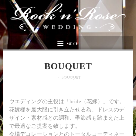
MENU
BOUQUET
>
Bouquet
ウエディングの主役は「bride（花嫁）」です。
花嫁様を最大限に引き立たせる為、ドレスのデ
ザイン・素材感との調和、季節感も踏まえた上
で最適なご提案を致します。
会場デコレーションとのトータルコーディネー