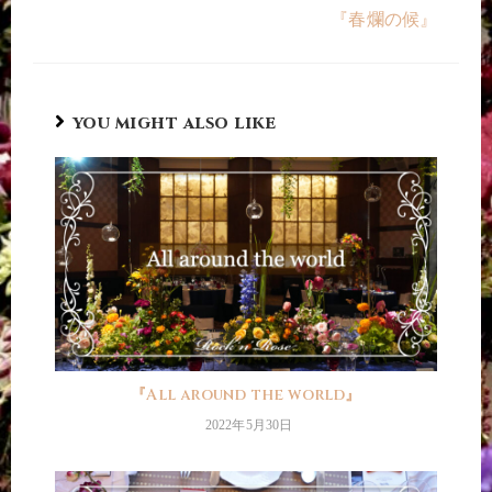
『春爛の候』
YOU MIGHT ALSO LIKE
『All around the world』
2022年5月30日