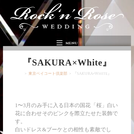
MENU
『SAKURA×White』
>
東京ベイコート倶楽部
>
『SAKURA×White』
1〜3月のみ手に入る日本の国花「桜」白い
花に合わせそのピンクを際立たせた装飾で
す。
白いドレス&ブーケとの相性も素敵でし