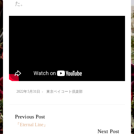
た。
2022年5月31日
東京ベイコート倶楽部
Previous Post
Continue
『Eternal Line』
Reading
Next Post